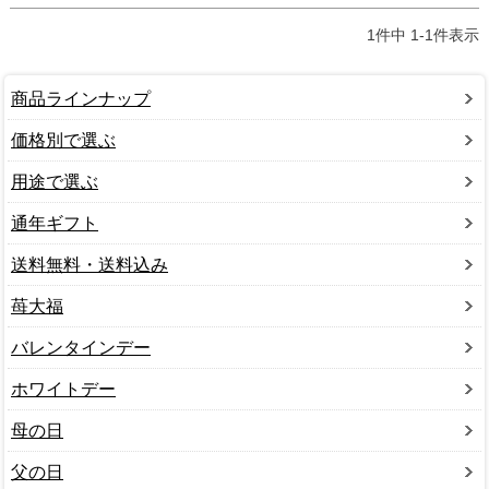
1
件中
1
-
1
件表示
商品ラインナップ
価格別で選ぶ
用途で選ぶ
通年ギフト
送料無料・送料込み
苺大福
バレンタインデー
ホワイトデー
母の日
父の日