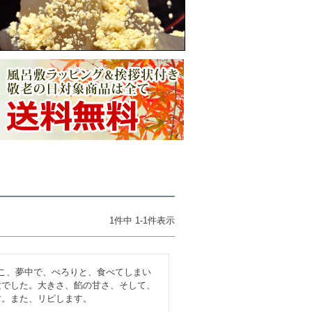
ー
1
件中
1
-
1
件表示
こ、夢中で、ぺろりと、食べてしまい
験でした。大きさ、餡の甘さ、そして、
す。また、リピします。