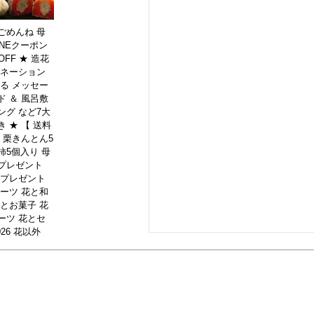
ごめんね 母
INEクーポン
OFF ★ 造花
ーネーション
べる メッセー
ド ＆ 風呂敷
ング など7大
 ★ 【 送料
】 栗きんとん5
柿5個入り 母
プレゼント
 プレゼント
イーツ 花と和
花とお菓子 花
ーツ 花とセ
026 花以外