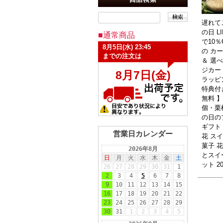
遅れて
の日 L
■通常商品
で10％
の カ
＆ 選
ジカー
ラッピ
特典付き
無料 
個・栗
の日の
ギフト
営業日カレンダー
花 ス
菓子 
とスイ
ット 2