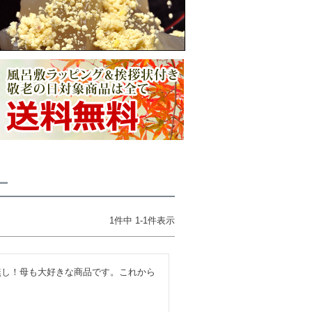
ー
1
件中
1
-
1
件表示
無し！母も大好きな商品です。これから
。