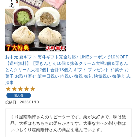
お中元 夏ギフト 熨斗ギフト完全対応♪ LINEクーポンで10％OFF
【送料無料】【栗きんとん10個＆抹茶クリーム大福3個＆栗きん
とんクリーム大福2個】合計15個入 ギフト プレゼント 和菓子 お
菓子 お取り寄せ 誕生日祝い 内祝い 御祝 御礼 快気祝い 御供え 志
法事
購入者
投稿日
2023/01/10
くり屋南陽軒さんのリピーターです。栗が大好きで、味は絶
品。大福はもちもちの柔らかさです。大事な方への贈り物は
いつもくり屋南陽軒さんの商品を選んでいます。