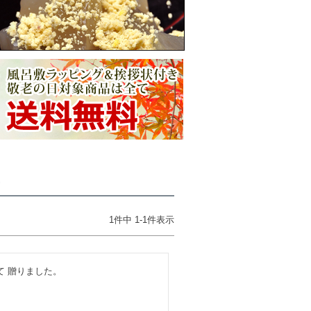
ー
1
件中
1
-
1
件表示
。