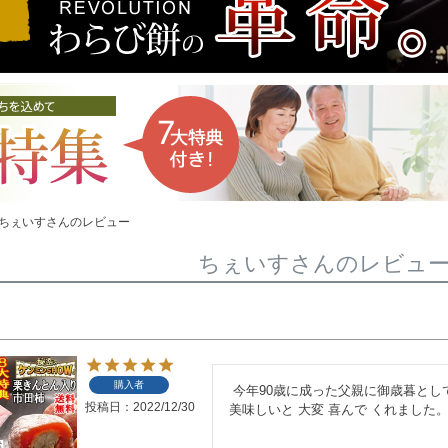
ちぇいすさんのレビュー
ちぇいすさんのレビュ
購入者
 今年90歳に成った父親に御歳暮として 贈りました。

投稿日
2022/12/30
美味しいと 大変 喜んで くれました