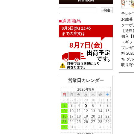
テレビ
お歳暮 
■通常商品
クーポン
【送料
個入【
（ギフ
プレゼ
料 20
ち グル
取り寄
営業日カレンダー