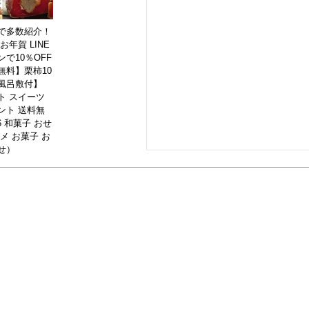
で多数紹介！
お年賀 LINE
で10％OFF
無料】栗柿10
風呂敷付】
ト スイーツ
ント 送料無
26 和菓子 おせ
メ お菓子 お
せ）