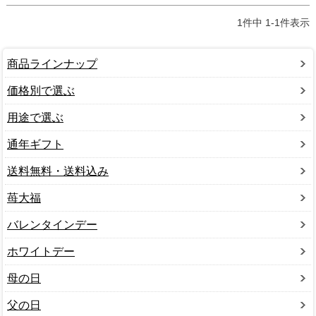
1
件中
1
-
1
件表示
商品ラインナップ
価格別で選ぶ
用途で選ぶ
通年ギフト
送料無料・送料込み
苺大福
バレンタインデー
ホワイトデー
母の日
父の日