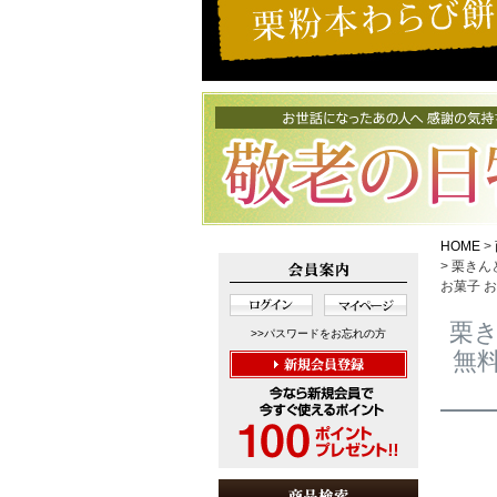
HOME
栗きんと
お菓子 
栗き
>>パスワードをお忘れの方
無料