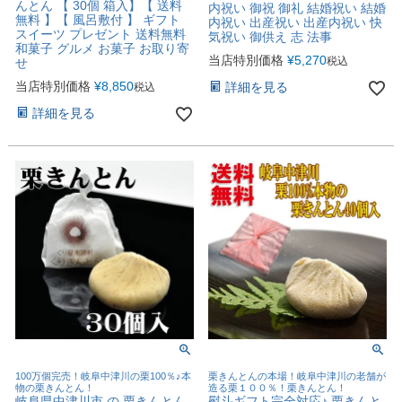
んとん 【 30個 箱入】【 送料
内祝い 御祝 御礼 結婚祝い 結婚
無料 】【 風呂敷付 】 ギフト
内祝い 出産祝い 出産内祝い 快
スイーツ プレゼント 送料無料
気祝い 御供え 志 法事
和菓子 グルメ お菓子 お取り寄
当店特別価格
¥
5,270
税込
せ
当店特別価格
¥
8,850
詳細を見る
税込
詳細を見る
100万個完売！岐阜中津川の栗100％♪本
栗きんとんの本場！岐阜中津川の老舗が
物の栗きんとん！
造る栗１００％！栗きんとん！
岐阜県中津川市 の 栗きんとん
熨斗ギフト完全対応♪ 栗きんと