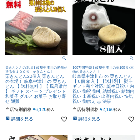
栗きんとんの本場！岐阜中津川の老舗が
100万個完売！岐阜中津川の栗100％♪本
造る栗１００％！栗きんとん！
物の栗きんとん！
栗きんとん20個入 栗きんとん
岐阜県中津川市 の 栗きんとん
の本場！ 岐阜中津川 の 栗きん
【 8個 箱入 】【送料別】 熨斗
とん 【 送料無料 】【 風呂敷付
ギフト完全対応♪ 誕生日祝い 内
】 ギフト スイーツ プレゼント
祝い 御祝 御礼 結婚祝い 結婚内
和菓子 グルメ お菓子 お取り寄
祝い 出産祝い 出産内祝い 快気
せ 通販
祝い 御供え 志 法事
当店特別価格
¥
6,120
当店特別価格
¥
2,160
税込
税込
詳細を見る
詳細を見る