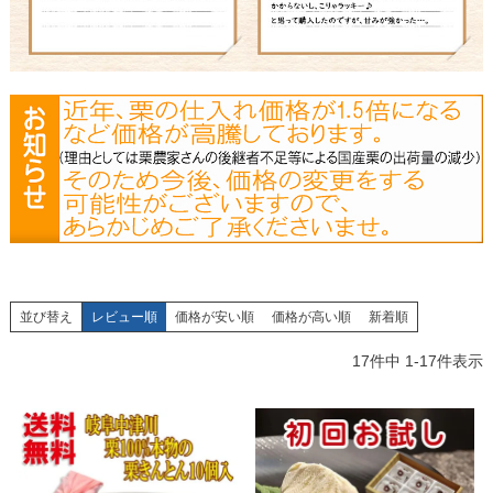
並び替え
レビュー順
価格が安い順
価格が高い順
新着順
17
件中
1
-
17
件表示