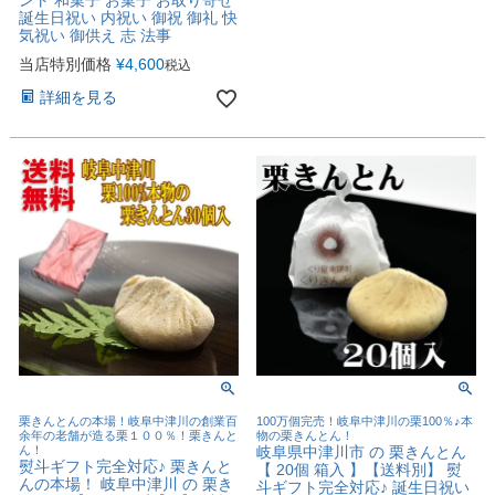
ント 和菓子 お菓子 お取り寄せ
誕生日祝い 内祝い 御祝 御礼 快
気祝い 御供え 志 法事
当店特別価格
¥
4,600
税込
詳細を見る
栗きんとんの本場！岐阜中津川の創業百
100万個完売！岐阜中津川の栗100％♪本
余年の老舗が造る栗１００％！栗きんと
物の栗きんとん！
ん！
岐阜県中津川市 の 栗きんとん
熨斗ギフト完全対応♪ 栗きんと
【 20個 箱入 】【送料別】 熨
んの本場！ 岐阜中津川 の 栗き
斗ギフト完全対応♪ 誕生日祝い