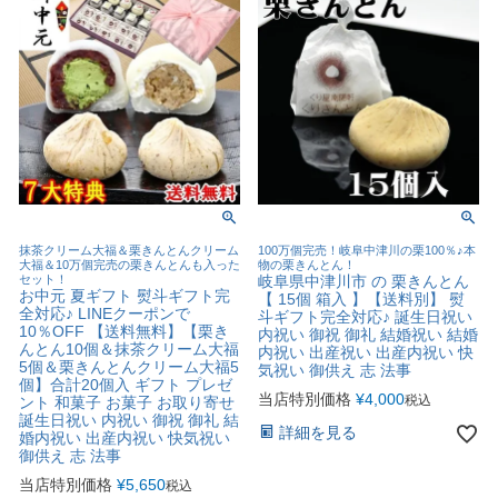
抹茶クリーム大福＆栗きんとんクリーム
100万個完売！岐阜中津川の栗100％♪本
大福＆10万個完売の栗きんとんも入った
物の栗きんとん！
セット！
岐阜県中津川市 の 栗きんとん
お中元 夏ギフト 熨斗ギフト完
【 15個 箱入 】【送料別】 熨
全対応♪ LINEクーポンで
斗ギフト完全対応♪ 誕生日祝い
10％OFF 【送料無料】【栗き
内祝い 御祝 御礼 結婚祝い 結婚
んとん10個＆抹茶クリーム大福
内祝い 出産祝い 出産内祝い 快
5個＆栗きんとんクリーム大福5
気祝い 御供え 志 法事
個】合計20個入 ギフト プレゼ
当店特別価格
¥
4,000
税込
ント 和菓子 お菓子 お取り寄せ
誕生日祝い 内祝い 御祝 御礼 結
詳細を見る
婚内祝い 出産内祝い 快気祝い
御供え 志 法事
当店特別価格
¥
5,650
税込