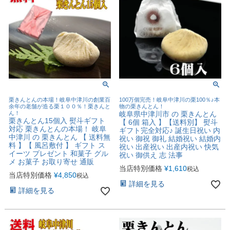
栗きんとんの本場！岐阜中津川の創業百
100万個完売！岐阜中津川の栗100％♪本
余年の老舗が造る栗１００％！栗きんと
物の栗きんとん！
ん！
岐阜県中津川市 の 栗きんとん
栗きんとん15個入 熨斗ギフト
【 6個 箱入 】【送料別】 熨斗
対応 栗きんとんの本場！ 岐阜
ギフト完全対応♪ 誕生日祝い 内
中津川 の 栗きんとん 【 送料無
祝い 御祝 御礼 結婚祝い 結婚内
料 】【 風呂敷付 】 ギフト ス
祝い 出産祝い 出産内祝い 快気
イーツ プレゼント 和菓子 グル
祝い 御供え 志 法事
メ お菓子 お取り寄せ 通販
当店特別価格
¥
1,610
税込
当店特別価格
¥
4,850
税込
詳細を見る
詳細を見る