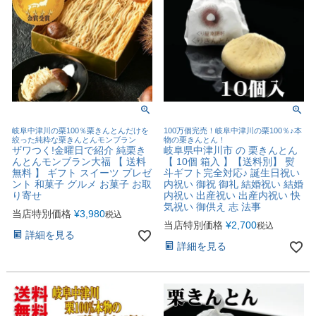
岐阜中津川の栗100％栗きんとんだけを
100万個完売！岐阜中津川の栗100％♪本
絞った純粋な栗きんとんモンブラン
物の栗きんとん！
ザワつく!金曜日で紹介 純栗き
岐阜県中津川市 の 栗きんとん
んとんモンブラン大福 【 送料
【 10個 箱入 】【送料別】 熨
無料 】 ギフト スイーツ プレゼ
斗ギフト完全対応♪ 誕生日祝い
ント 和菓子 グルメ お菓子 お取
内祝い 御祝 御礼 結婚祝い 結婚
り寄せ
内祝い 出産祝い 出産内祝い 快
気祝い 御供え 志 法事
当店特別価格
¥
3,980
税込
当店特別価格
¥
2,700
税込
詳細を見る
詳細を見る