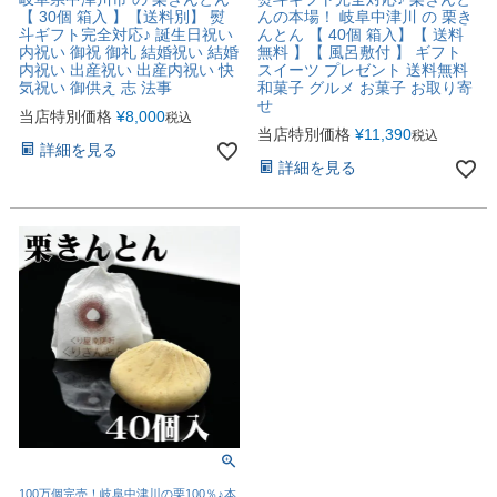
【 30個 箱入 】【送料別】 熨
んの本場！ 岐阜中津川 の 栗き
斗ギフト完全対応♪ 誕生日祝い
んとん 【 40個 箱入】【 送料
内祝い 御祝 御礼 結婚祝い 結婚
無料 】【 風呂敷付 】 ギフト
内祝い 出産祝い 出産内祝い 快
スイーツ プレゼント 送料無料
気祝い 御供え 志 法事
和菓子 グルメ お菓子 お取り寄
せ
当店特別価格
¥
8,000
税込
当店特別価格
¥
11,390
税込
詳細を見る
詳細を見る
100万個完売！岐阜中津川の栗100％♪本