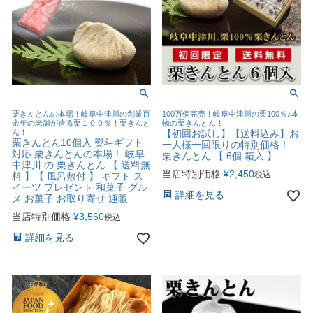
栗きんとんの本場！岐阜中津川の創業百
100万個完売！岐阜中津川の栗100％♪本
余年の老舗が造る栗１００％！栗きんと
物の栗きんとん！
ん！
【初回お試し】【送料込み】お
栗きんとん10個入 熨斗ギフト
一人様一回限りの特別価格！
対応 栗きんとんの本場！ 岐阜
栗きんとん 【 6個 箱入 】
中津川 の 栗きんとん 【 送料無
当店特別価格
¥
2,450
税込
料 】【 風呂敷付 】 ギフト ス
イーツ プレゼント 和菓子 グル
詳細を見る
メ お菓子 お取り寄せ 通販
当店特別価格
¥
3,560
税込
詳細を見る