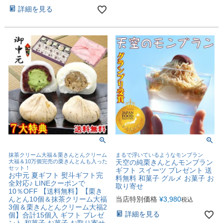
詳細を見る
抹茶クリーム大福＆栗きんとんクリーム
まるで浮いているようなモンブラン
大福＆10万個完売の栗きんとんも入った
天空の純栗きんとんモンブラン
セット！
ギフト スイーツ プレゼント 送
お中元 夏ギフト 熨斗ギフト完
料無料 和菓子 グルメ お菓子 お
全対応♪ LINEクーポンで
取り寄せ
10％OFF 【送料無料】【栗き
んとん10個＆抹茶クリーム大福
当店特別価格
¥
3,980
税込
3個＆栗きんとんクリーム大福2
詳細を見る
個】合計15個入 ギフト プレゼ