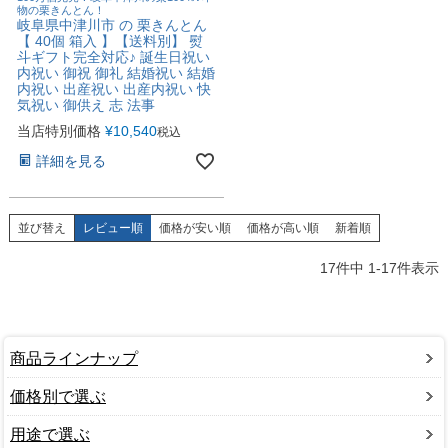
物の栗きんとん！
岐阜県中津川市 の 栗きんとん
【 40個 箱入 】【送料別】 熨
斗ギフト完全対応♪ 誕生日祝い
内祝い 御祝 御礼 結婚祝い 結婚
内祝い 出産祝い 出産内祝い 快
気祝い 御供え 志 法事
当店特別価格
¥
10,540
税込
詳細を見る
並び替え
レビュー順
価格が安い順
価格が高い順
新着順
17
件中
1
-
17
件表示
商品ラインナップ
価格別で選ぶ
用途で選ぶ