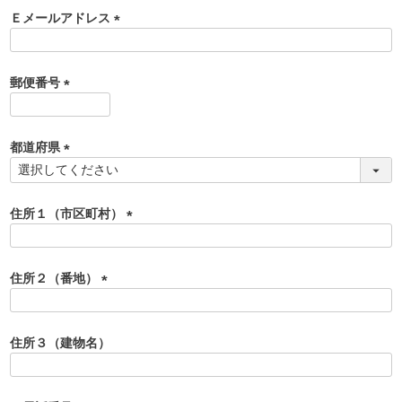
須
Ｅメールアドレス
)
(
必
須
郵便番号
)
(
必
須
都道府県
)
(
必
須
住所１（市区町村）
)
(
必
須
住所２（番地）
)
(
必
須
住所３（建物名）
)