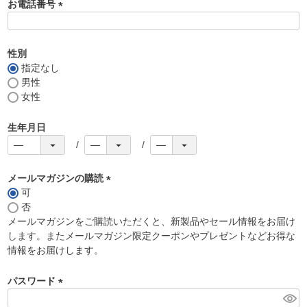
お電話番号
(
必
須
性別
)
指定なし
男性
女性
生年月日
メールマガジンの購読
可
(
否
必
メールマガジンをご購読いただくと、新製品やセール情報をお届け
須
します。またメールマガジン限定クーポンやプレゼントなどお得な
)
情報をお届けします。
パスワード
(