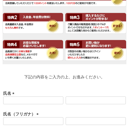
下記の内容をご入力の上、お進みください。
氏名
(
必
須
氏名（フリガナ）
)
(
必