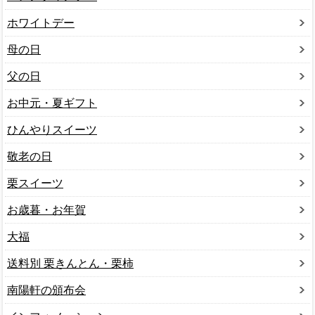
ホワイトデー
母の日
父の日
お中元・夏ギフト
ひんやりスイーツ
敬老の日
栗スイーツ
お歳暮・お年賀
大福
送料別 栗きんとん・栗柿
南陽軒の頒布会