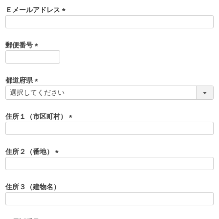
須
Ｅメールアドレス
)
(
必
須
郵便番号
)
(
必
須
都道府県
)
(
必
須
住所１（市区町村）
)
(
必
須
住所２（番地）
)
(
必
須
住所３（建物名）
)