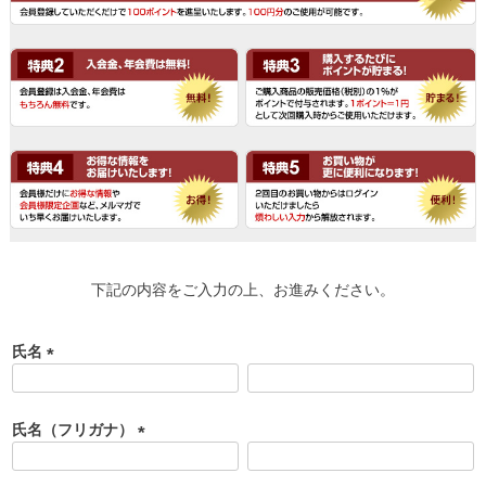
下記の内容をご入力の上、お進みください。
氏名
(
必
須
氏名（フリガナ）
)
(
必