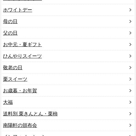
ホワイトデー
母の日
父の日
お中元・夏ギフト
ひんやりスイーツ
敬老の日
栗スイーツ
お歳暮・お年賀
大福
送料別 栗きんとん・栗柿
南陽軒の頒布会