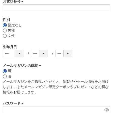
お電話番号
(
必
須
性別
)
指定なし
男性
女性
生年月日
メールマガジンの購読
可
(
否
必
メールマガジンをご購読いただくと、新製品やセール情報をお届け
須
します。またメールマガジン限定クーポンやプレゼントなどお得な
)
情報をお届けします。
パスワード
(