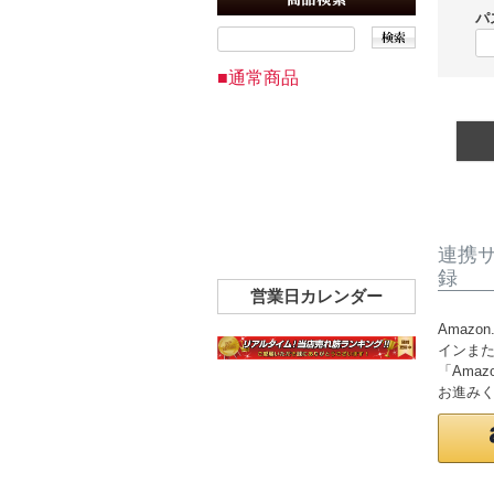
パ
■通常商品
連携
録
営業日カレンダー
Amazo
インま
「Ama
お進み