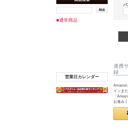
パ
■通常商品
連携
録
営業日カレンダー
Amazo
インま
「Ama
お進み