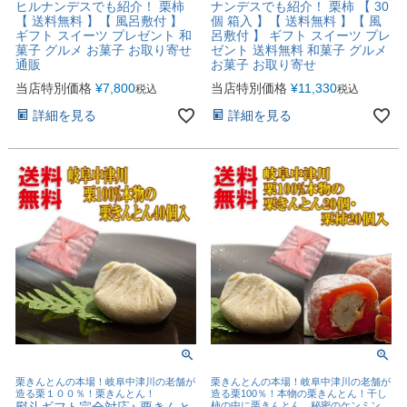
ヒルナンデスでも紹介！ 栗柿
ナンデスでも紹介！ 栗柿 【 30
【 送料無料 】【 風呂敷付 】
個 箱入 】【 送料無料 】【 風
ギフト スイーツ プレゼント 和
呂敷付 】 ギフト スイーツ プレ
菓子 グルメ お菓子 お取り寄せ
ゼント 送料無料 和菓子 グルメ
通販
お菓子 お取り寄せ
当店特別価格
¥
7,800
当店特別価格
¥
11,330
税込
税込
詳細を見る
詳細を見る
栗きんとんの本場！岐阜中津川の老舗が
栗きんとんの本場！岐阜中津川の老舗が
造る栗１００％！栗きんとん！
造る栗100％！本物の栗きんとん！干し
熨斗ギフト完全対応♪ 栗きんと
柿の中に栗きんとん 秘密のケンミン