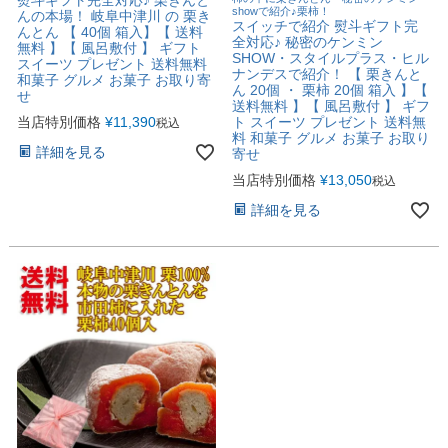
showで紹介♪栗柿！
んの本場！ 岐阜中津川 の 栗き
スイッチで紹介 熨斗ギフト完
んとん 【 40個 箱入】【 送料
全対応♪ 秘密のケンミン
無料 】【 風呂敷付 】 ギフト
SHOW・スタイルプラス・ヒル
スイーツ プレゼント 送料無料
ナンデスで紹介！ 【 栗きんと
和菓子 グルメ お菓子 お取り寄
ん 20個 ・ 栗柿 20個 箱入 】【
せ
送料無料 】【 風呂敷付 】 ギフ
当店特別価格
¥
11,390
ト スイーツ プレゼント 送料無
税込
料 和菓子 グルメ お菓子 お取り
詳細を見る
寄せ
当店特別価格
¥
13,050
税込
詳細を見る