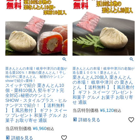
栗きんとんの本場！岐阜中津川の老舗が
栗きんとんの本場！岐阜中津川の老舗が
造る栗100％！本物の栗きんとん！干し
造る栗１００％！栗きんとん！
柿の中に栗きんとん 秘密のケンミン
栗きんとん20個入 栗きんとん
showで紹介♪栗柿！
の本場！ 岐阜中津川 の 栗きん
スイッチで紹介 栗きんとん10
とん 【 送料無料 】【 風呂敷付
個・栗柿10個入 熨斗ギフト完
】 ギフト スイーツ プレゼント
全対応♪秘密のケンミン
和菓子 グルメ お菓子 お取り寄
SHOW・スタイルプラス・ヒル
せ 通販
ナンデスで紹介！ 【 送料無料
】【 風呂敷付 】 ギフト スイー
当店特別価格
¥
6,120
税込
ツ プレゼント 和菓子 グルメ お
詳細を見る
菓子 お取り寄せ 通販
当店特別価格
¥
6,960
税込
詳細を見る