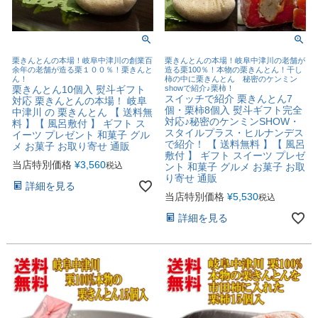
栗きんとんの本場！岐阜中津川の創業百
栗きんとんの本場！岐阜中津川の老舗が
余年の老舗が造る栗１００％！栗きんと
造る栗100％！本物の栗きんとん！干し
ん！
柿の中に栗きんとん 秘密のケンミン
栗きんとん10個入 熨斗ギフト
showで紹介♪栗柿！
スイッチで紹介 栗きんとん7
対応 栗きんとんの本場！ 岐阜
個・栗柿8個入 熨斗ギフト完全
中津川 の 栗きんとん 【 送料無
対応♪秘密のケンミンSHOW・
料 】【 風呂敷付 】 ギフト ス
スタイルプラス・ヒルナンデス
イーツ プレゼント 和菓子 グル
で紹介！ 【 送料無料 】【 風呂
メ お菓子 お取り寄せ 通販
敷付 】 ギフト スイーツ プレゼ
当店特別価格
¥
3,560
税込
ント 和菓子 グルメ お菓子 お取
り寄せ 通販
詳細を見る
当店特別価格
¥
5,530
税込
詳細を見る