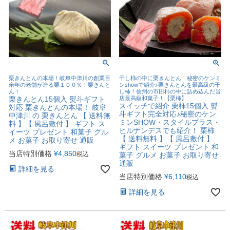
栗きんとんの本場！岐阜中津川の創業百
干し柿の中に栗きんとん 秘密のケンミ
余年の老舗が造る栗１００％！栗きんと
ンshowで紹介♪栗きんとんを最高級の干
ん！
し柿！信州の市田柿の中に詰め込んだ当
栗きんとん15個入 熨斗ギフト
店最高級和菓子！【栗柿】
スイッチで紹介 栗柿15個入 熨
対応 栗きんとんの本場！ 岐阜
斗ギフト完全対応♪秘密のケン
中津川 の 栗きんとん 【 送料無
ミンSHOW・スタイルプラス・
料 】【 風呂敷付 】 ギフト ス
ヒルナンデスでも紹介！ 栗柿
イーツ プレゼント 和菓子 グル
【 送料無料 】【 風呂敷付 】
メ お菓子 お取り寄せ 通販
ギフト スイーツ プレゼント 和
当店特別価格
¥
4,850
税込
菓子 グルメ お菓子 お取り寄せ
通販
詳細を見る
当店特別価格
¥
6,110
税込
詳細を見る