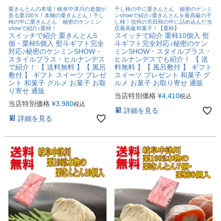
栗きんとんの本場！岐阜中津川の老舗が
干し柿の中に栗きんとん 秘密のケンミ
造る栗100％！本物の栗きんとん！干し
ンshowで紹介♪栗きんとんを最高級の干
柿の中に栗きんとん 秘密のケンミン
し柿！信州の市田柿の中に詰め込んだ当
showで紹介♪栗柿！
店最高級和菓子！【栗柿】
スイッチで紹介 栗きんとん5
スイッチで紹介 栗柿10個入 熨
個・栗柿5個入 熨斗ギフト完全
斗ギフト完全対応♪秘密のケン
対応♪秘密のケンミンSHOW・
ミンSHOW・スタイルプラス・
スタイルプラス・ヒルナンデス
ヒルナンデスでも紹介！ 【 送
で紹介！ 【 送料無料 】【 風呂
料無料 】【 風呂敷付 】 ギフト
敷付 】 ギフト スイーツ プレゼ
スイーツ プレゼント 和菓子 グ
ント 和菓子 グルメ お菓子 お取
ルメ お菓子 お取り寄せ 通販
り寄せ 通販
当店特別価格
¥
4,410
税込
当店特別価格
¥
3,980
税込
詳細を見る
詳細を見る