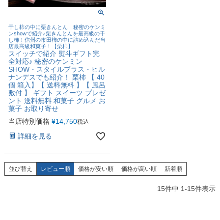
干し柿の中に栗きんとん 秘密のケンミ
ンshowで紹介♪栗きんとんを最高級の干
し柿！信州の市田柿の中に詰め込んだ当
店最高級和菓子！【栗柿】
スイッチで紹介 熨斗ギフト完
全対応♪ 秘密のケンミン
SHOW・スタイルプラス・ヒル
ナンデスでも紹介！ 栗柿 【 40
個 箱入】【 送料無料 】【 風呂
敷付 】 ギフト スイーツ プレゼ
ント 送料無料 和菓子 グルメ お
菓子 お取り寄せ
当店特別価格
¥
14,750
税込
詳細を見る
並び替え
レビュー順
価格が安い順
価格が高い順
新着順
15
件中
1
-
15
件表示