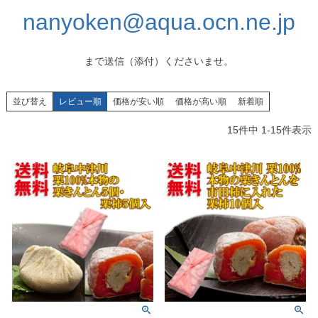
nanyoken@aqua.ocn.ne.jp
まで送信（添付）くださいませ。
並び替え
レビュー順
価格が安い順
価格が高い順
新着順
15
件中
1
-
15
件表示