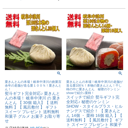
栗きんとんの本場！岐阜中津川の創業百
栗きんとんの本場！岐阜中津川の老舗が
余年の老舗が造る栗１００％！栗きんと
造る栗100％！本物の栗きんとん！干し
ん！
柿の中に栗きんとん 秘密のケンミン
熨斗ギフト完全対応♪ 栗きんと
showで紹介♪栗柿！
スイッチで紹介 熨斗ギフト完
んの本場！ 岐阜中津川 の 栗き
全対応♪ 秘密のケンミン
んとん 【 30個 箱入】【 送料
SHOW・スタイルプラス・ヒル
無料 】【 風呂敷付 】 ギフト
ナンデスで紹介！ 【 栗きんと
スイーツ プレゼント 送料無料
ん 14個 ・ 栗柿 16個 箱入 】【
和菓子 グルメ お菓子 お取り寄
送料無料 】【 風呂敷付 】 ギフ
せ
ト スイーツ プレゼント 和菓子