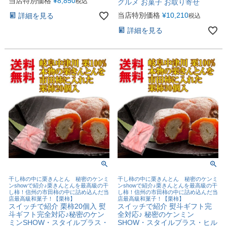
当店特別価格
¥
8,850
税込
グルメ お菓子 お取り寄せ
当店特別価格
¥
10,210
詳細を見る
税込
詳細を見る
干し柿の中に栗きんとん 秘密のケンミ
干し柿の中に栗きんとん 秘密のケンミ
ンshowで紹介♪栗きんとんを最高級の干
ンshowで紹介♪栗きんとんを最高級の干
し柿！信州の市田柿の中に詰め込んだ当
し柿！信州の市田柿の中に詰め込んだ当
店最高級和菓子！【栗柿】
店最高級和菓子！【栗柿】
スイッチで紹介 栗柿20個入 熨
スイッチで紹介 熨斗ギフト完
斗ギフト完全対応♪秘密のケン
全対応♪ 秘密のケンミン
ミンSHOW・スタイルプラス・
SHOW・スタイルプラス・ヒル